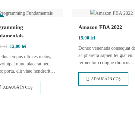
ri!
gramming
Amazon FBA 2022
damentals
15,00
lei
0
lei
12,00
lei
Donec venenatis consequat do
ac pharetra sapien feugiat eu.
llus tempus ultrices metus,
fermentum congue rhoncus.
volutpat nunc placerat nec.
Nullam nunc tortor, luctus in
 porta, elit vitae hendrerit
ut, tincidunt vulputate quam.
s, ex metus porta purus, quis
ADAUGĂ ÎN COȘ
Integer eget neque in arcu
diet augue arcu sed erat.
ADAUGĂ ÎN COȘ
pulvinar…
c dignissim enim id…