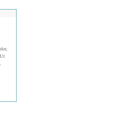
lor,
 Ut
 diam