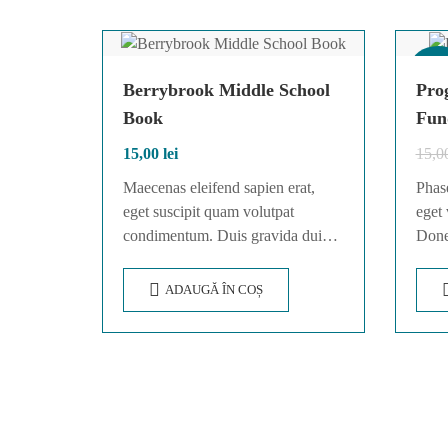
Reduce
Berrybrook Middle School
Pro
Book
Fun
15,00
lei
15,0
Maecenas eleifend sapien erat,
Phase
eget suscipit quam volutpat
eget 
condimentum. Duis gravida dui
Donec
enim, vel consectetur urna
cursu
commodo at. Sed laoreet volutpat
imper
ADAUGĂ ÎN COȘ
venenatis.
Done