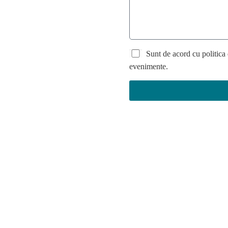
Sunt de acord cu politica 
evenimente.
CURSURI
LINKURI UTILE
EX