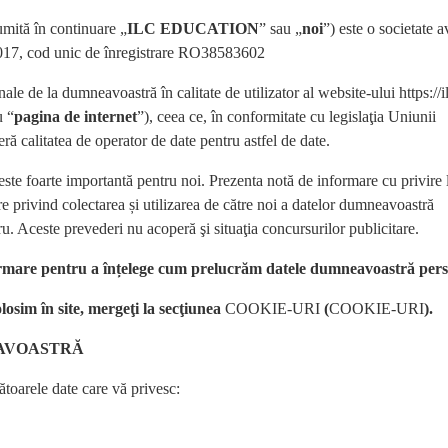
mită în continuare „
ILC EDUCATION
” sau „
noi
”) este o societate 
2017, cod unic de înregistrare RO38583602
le de la dumneavoastră în calitate de utilizator al website-ului https://i
u “
pagina de internet
”), ceea ce, în conformitate cu legislaţia Uniunii
ră calitatea de operator de date pentru astfel de date.
ste foarte importantă pentru noi. Prezenta notă de informare cu privire 
re privind colectarea și utilizarea de către noi a datelor dumneavoastră
u. Aceste prevederi nu acoperă şi situaţia concursurilor publicitare.
formare pentru a înțelege cum prelucrăm datele dumneavoastră pers
olosim în site, mergeţi la secţiunea
COOKIE-URI
(
COOKIE-URI
).
AVOASTRĂ
toarele date care vă privesc: