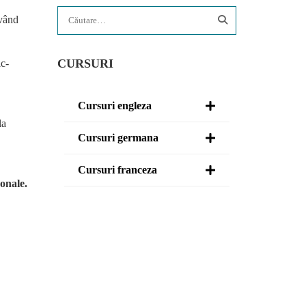
având
CURSURI
lc-
Cursuri engleza
la
Cursuri germana
Cursuri franceza
onale.