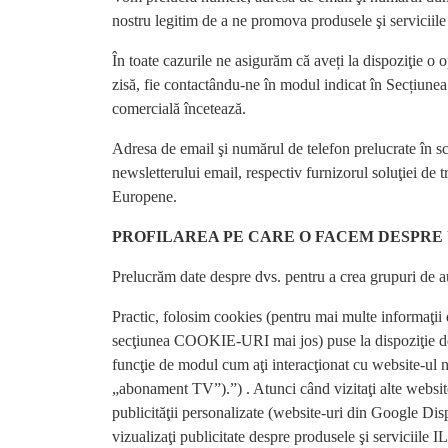
nostru legitim de a ne promova produsele şi serviciile
În toate cazurile ne asigurăm că aveți la dispoziţie 
zisă, fie contactându-ne în modul indicat în Sec
comercială încetează.
Adresa de email şi numărul de telefon prelucrate în sco
newsletterului email, respectiv furnizorul soluţiei de 
Europene.
PROFILAREA PE CARE O FACEM DESPRE 
Prelucrăm date despre dvs. pentru a crea grupuri de au
Practic, folosim cookies (pentru mai multe informaţii 
secţiunea COOKIE-URI mai jos) puse la dispoziţie de G
funcţie de modul cum aţi interacţionat cu website-ul no
„abonament TV”).”) . Atunci când vizitaţi alte websit
publicităţii personalizate (website-uri din Google Di
vizualizaţi publicitate despre produsele şi serviciile