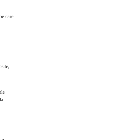
pe care
site,
ele
la
are