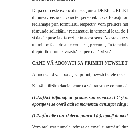
După cum este explicat în secţiunea DREPTURILE D
dumneavoastră cu caracter personal. Dacă folosiţi form
reclamaţie prin formularul respectiv, vom prelucra nume
răspunde solicitării / reclamaţiei in termenul legal de
şi datele puse la dispoziţie în acest sens. Aceste date 
un mijloc facil de a ne contacta, precum şi în temeiul o
drepturile dumneavoastră ca persoană vizată.
CÂND VĂ ABONAŢI SĂ PRIMIŢI NEWSLE
Atunci când vă abonaţi să primiţi newsletterele noast
Nu vă utilizăm datele pentru a vă transmite comunicări
(1.1.a)
Achiziţionaţi un produs sau serviciu ILC şi n
opoziţie vi se oferă atât la momentul achiziţiei cât şi
(1.1.b)
În alte cazuri decât punctul (a), optați în mo
Vom prelucra numele, adresa de email şi numărul dumne