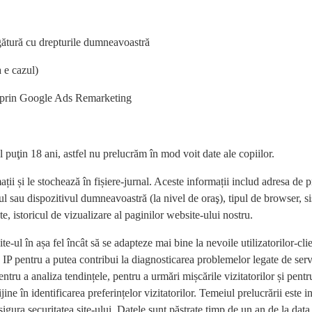
egătură cu drepturile dumneavoastră
 e cazul)
 în prin Google Ads Remarketing
 puţin 18 ani, astfel nu prelucrăm în mod voit date ale copiilor.
i și le stochează în fișiere-jurnal. Aceste informații includ adresa de p
rul sau dispozitivul dumneavoastră (la nivel de oraş), tipul de browser, s
e, istoricul de vizualizare al paginilor website-ului nostru.
-ul în așa fel încât să se adapteze mai bine la nevoile utilizatorilor-clie
 IP pentru a putea contribui la diagnosticarea problemelor legate de ser
ntru a analiza tendințele, pentru a urmări mișcările vizitatorilor și pentr
ne în identificarea preferințelor vizitatorilor. Temeiul prelucrării este i
sigura securitatea site-ului. Datele sunt păstrate timp de un an de la data 