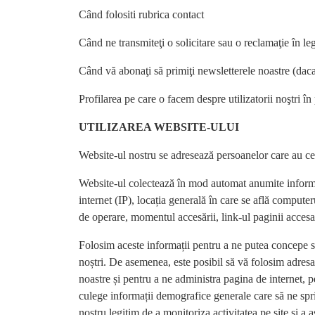
Când folositi rubrica contact
Când ne transmiteţi o solicitare sau o reclamaţie în l
Când vă abonaţi să primiţi newsletterele noastre (daca
Profilarea pe care o facem despre utilizatorii noştri
UTILIZAREA WEBSITE-ULUI
Website-ul nostru se adresează persoanelor care au cel
Website-ul colectează în mod automat anumite informați
internet (IP), locația generală în care se află compute
de operare, momentul accesării, link-ul paginii accesat
Folosim aceste informații pentru a ne putea concepe site
noștri. De asemenea, este posibil să vă folosim adresa
noastre și pentru a ne administra pagina de internet, pe
culege informații demografice generale care să ne spriji
nostru legitim de a monitoriza activitatea pe site şi a a