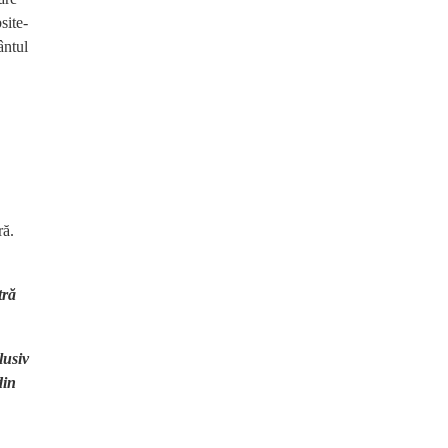
site-
ântul
ră.
tră
lusiv
din