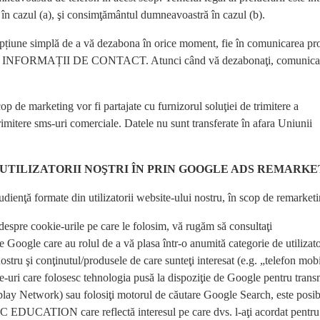
 în cazul (a), şi consimţământul dumneavoastră în cazul (b).
o opțiune simplă de a vă dezabona în orice moment, fie în comunicarea pr
țiunea INFORMAȚII DE CONTACT. Atunci când vă dezabonaţi, comunica
p de marketing vor fi partajate cu furnizorul soluţiei de trimitere a
trimitere sms-uri comerciale. Datele nu sunt transferate în afara Uniunii
UTILIZATORII NOŞTRI ÎN PRIN GOOGLE ADS REMARKE
dienţă formate din utilizatorii website-ului nostru, în scop de remarketi
despre cookie-urile pe care le folosim, vă rugăm să consultaţi
oogle care au rolul de a vă plasa într-o anumită categorie de utilizator
stru şi conţinutul/produsele de care sunteţi interesat (e.g. „telefon mob
e-uri care folosesc tehnologia pusă la dispoziţie de Google pentru trans
splay Network) sau folosiţi motorul de căutare Google Search, este posib
 ILC EDUCATION care reflectă interesul pe care dvs. l-aţi acordat pentru