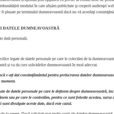
îmbunătățirii modului în care afișăm publicitate şi creşterii audienţei web
or fi plasate pe terminalul dumneavoastră dacă nu vă acordaţi consimţăm
ȚI DATELE DUMNEAVOASTRĂ
io dată personală.
pecifice legate de datele personale pe care le colectăm de la dumneavoast
 și va da curs solicitărilor dumneavoastră în mod adecvat.
că v-ați dat consimțământul pentru prelucrarea datelor dumneavoas
ce moment.
legate de datele personale pe care le deținem despre dumneavoastră, inc
eținem sau pe care le controlăm, pentru ce sunt folosite acestea, sursa 
i sunt divulgate aceste date, dacă este cazul.
e la cerere. Dacă solicitați mai multe copii ale datelor dumneavoastră