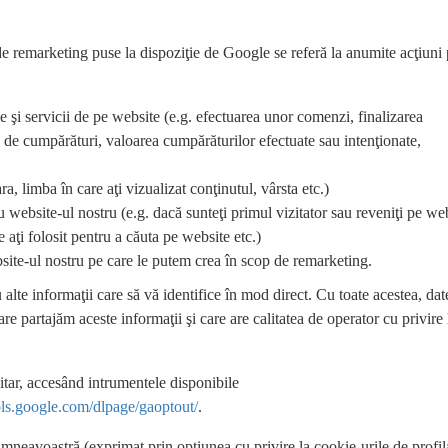
de remarketing puse la dispoziţie de Google se referă la anumite acţiuni 
 şi servicii de pe website (e.g. efectuarea unor comenzi, finalizarea
 de cumpărături, valoarea cumpărăturilor efectuate sau intenţionate,
a, limba în care aţi vizualizat conţinutul, vârsta etc.)
u website-ul nostru (e.g. dacă sunteţi primul vizitator sau reveniţi pe web
e aţi folosit pentru a căuta pe website etc.)
site-ul nostru pe care le putem crea în scop de remarketing.
te informaţii care să vă identifice în mod direct. Cu toate acestea, dat
 partajăm aceste informaţii şi care are calitatea de operator cu privire 
citar, accesând intrumentele disponibile
ools.google.com/dlpage/gaoptout/
.
neavoastră (exprimat prin opţiunea cu privire la cookie-urile de profil