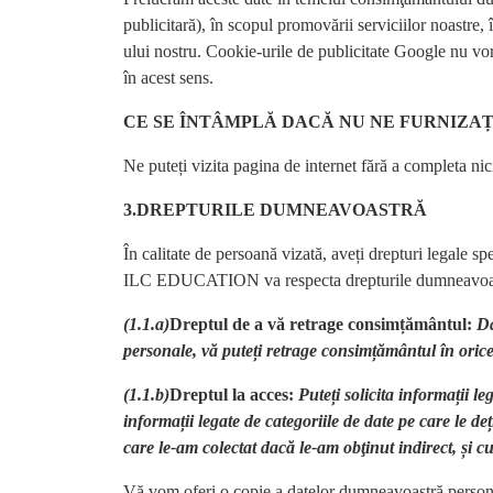
publicitară), în scopul promovării serviciilor noastre, 
ului nostru. Cookie-urile de publicitate Google nu v
în acest sens.
CE SE ÎNTÂMPLĂ DACĂ NU NE FURNIZA
Ne puteți vizita pagina de internet fără a completa nic
3.
DREPTURILE DUMNEAVOASTRĂ
În calitate de persoană vizată, aveți drepturi legale s
ILC EDUCATION va respecta drepturile dumneavoastră
(1.1.a)
Dreptul de a vă retrage consimțământul:
Da
personale, vă puteți retrage consimțământul în ori
(1.1.b)
Dreptul la acces:
Puteți solicita informații 
informații legate de categoriile de date pe care le d
care le-am colectat dacă le-am obţinut indirect, și cu
Vă vom oferi o copie a datelor dumneavoastră personal