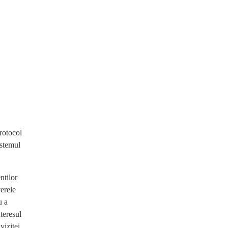
rotocol
istemul
ntilor
verele
u a
nteresul
vizitei.