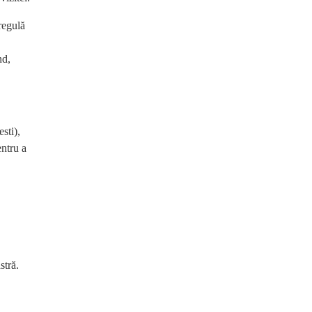
regulă
nd,
sti),
entru a
stră.