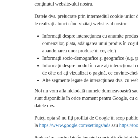
conţinutul website-ului nostru.
Datele dvs. prelucrate prin intermediul cookie-urilor 
le realizaţi atunci când vizitaţi website-ul nostru:
Informaţii despre interacţiunea cu anumite produse
comenzilor, plata, adăugarea unui produs în coşul
abandonarea unor produse în coş etc.)
Informaţii socio-demografice şi geografice (e.g. ţar
Informaţii despre modul în care aţi interacţionat c
de câte ori aţi vizualizat o pagină, ce cuvinte-chei
Alte segmente legate de interacţiunea dvs. cu web
Noi nu vom afla niciodată numele dumneavoastră sau al
sunt disponibile în orice moment pentru Google, cu care
datele dvs.
Puteţi opta să nu fiţi profilat de Google în scop publi
la
https://www.google.com/settings/ads
sau
https://t
Prelucrăm aceste date în temeiul consimţământului dum