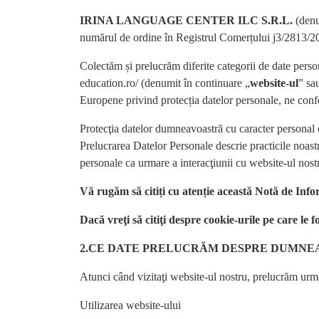
IRINA LANGUAGE CENTER ILC S.R.L.
(denu
numărul de ordine în Registrul Comerțului j3/2813/
Colectăm și prelucrăm diferite categorii de date persona
education.ro/ (denumit în continuare „
website-ul
” sa
Europene privind protecția datelor personale, ne confe
Protecţia datelor dumneavoastră cu caracter personal e
Prelucrarea Datelor Personale descrie practicile noast
personale ca urmare a interacţiunii cu website-ul nostr
Vă rugăm să citiți cu atenție această Notă de In
Dacă vreţi să citiţi despre cookie-urile pe care le f
2.CE DATE PRELUCRĂM DESPRE DUMNE
Atunci când vizitaţi website-ul nostru, prelucrăm urmă
Utilizarea website-ului