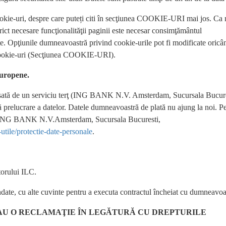
ookie-uri, despre care puteți citi în secţiunea COOKIE-URI mai jos. Ca 
rict necesare funcţionalităţii paginii este necesar consimţământul
ite. Opţiunile dumneavoastră privind cookie-urile pot fi modificate oricâ
de cookie-uri (Secţiunea COOKIE-URI).
Europene.
cesată de un serviciu terţ (ING BANK N.V. Amsterdam, Sucursala Bucure
ă prelucrare a datelor. Datele dumneavoastră de plată nu ajung la noi. P
 de ING BANK N.V.Amsterdam, Sucursala Bucuresti,
utile/protectie-date-personale
.
torului ILC.
ndate, cu alte cuvinte pentru a executa contractul încheiat cu dumneavoa
SAU O RECLAMAŢIE ÎN LEGĂTURĂ CU DREPTURILE