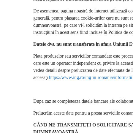
De asemenea, pagina noastră de internet utilizează c
generală, pentru plasarea cookie-urilor care nu sunt st
dumneavoastră, pe care vi-l solicităm la intrarea pe s
instrucţiuni în acest sens fiind incluse în Politica 
Datele dvs. nu sunt transferate în afara Uniunii 
Plata produselor sau serviciilor comandate este pro
care este un operator independent cu privire la aceast
vedea detalii despre prelucrarea de date efectuata
accesaţi
https://www.ing.ro/ing-in-romania/informatii-
Dupa caz se completeaza datele bancare ale colabora
Prelucrăm aceste date pentru a presta serviciile coma
CÂND NE TRANSMITEŢI O SOLICITARE 
DUMNEAVOASTRĂ