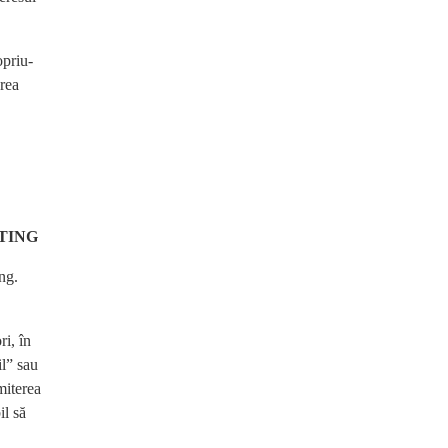
opriu-
rea
TING
ng.
i, în
il” sau
miterea
il să